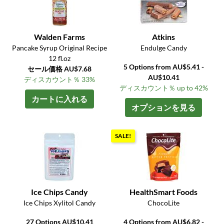
Walden Farms
Atkins
Pancake Syrup Original Recipe
Endulge Candy
12 fl.oz
5 Options from AU$5.41 -
セール価格 AU$7.68
AU$10.41
ディスカウント％ 33%
ディスカウント％ up to 42%
カートに入れる
オプションを見る
SALE!
Ice Chips Candy
HealthSmart Foods
Ice Chips Xylitol Candy
ChocoLite
27 Options AU$10.41
4 Options from AU$6.82 -