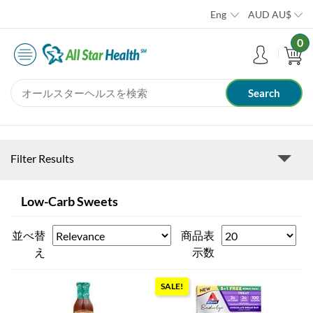
Eng
AUD
AU$
0
Filter Results
Low-Carb Sweets
並べ替
商品表
え
示数
SALE!