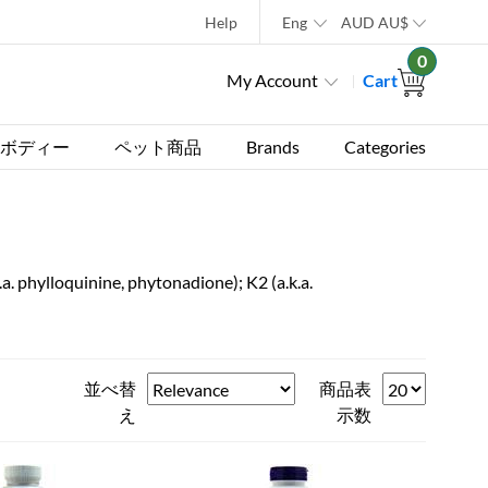
Help
Eng
AUD
AU$
0
My Account
Cart
ボディー
ペット商品
Brands
Categories
.a. phylloquinine, phytonadione); K2 (a.k.a.
並べ替
商品表
え
示数