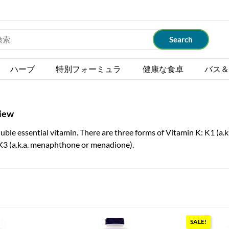
ハーブ
特別フォーミュラ
健康な食卓
バス＆
view
luble essential vitamin. There are three forms of Vitamin K: K1 (a.k
3 (a.k.a. menaphthone or menadione).
SALE!