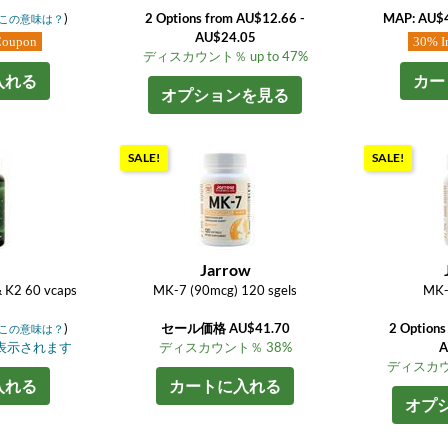
)
2 Options from AU$12.66 -
MAP: AU$
この意味は？
AU$24.05
Coupon
30% I
ディスカウント％ up to 47%
入れる
カー
オプションを見る
SALE!
SALE!
M
Jarrow
& K2 60 vcaps
MK-7 (90mcg) 120 sgels
MK-
)
セール価格 AU$41.70
2 Options
この意味は？
表示されます
ディスカウント％ 38%
A
ディスカウン
入れる
カートに入れる
オプ