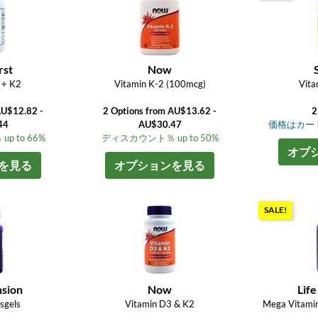
rst
Now
 + K2
Vitamin K-2 (100mcg)
Vita
AU$12.82 -
2 Options from AU$13.62 -
2
44
AU$30.47
価格はカー
 to 66%
ディスカウント％ up to 50%
オプ
を見る
オプションを見る
SALE!
nsion
Now
Life
sgels
Vitamin D3 & K2
Mega Vitami