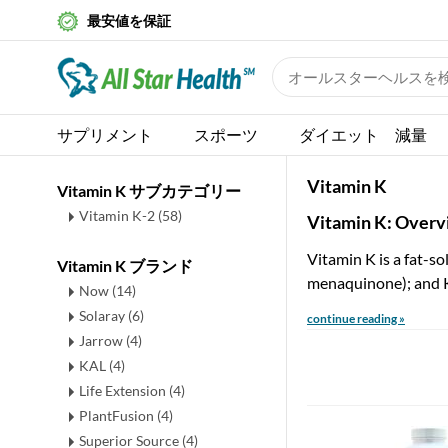
最安値を保証
サプリメント
スポーツ
ダイエット 減量
Vitamin K
Vitamin K サブカテゴリー
Vitamin K-2
(58)
Vitamin K: Over
Vitamin K is a fat-so
Vitamin K ブランド
menaquinone); and K
Now (14)
Solaray (6)
continue reading »
Jarrow (4)
KAL (4)
Life Extension (4)
PlantFusion (4)
Superior Source (4)