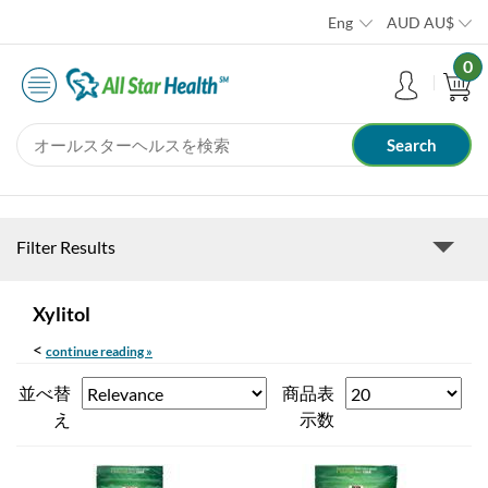
Eng
AUD
AU$
0
Filter Results
Xylitol
<
continue reading »
並べ替
商品表
え
示数