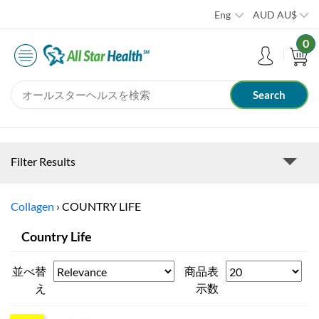
Eng
AUD
AU$
0
Filter Results
Collagen
›
COUNTRY LIFE
Country Life
並べ替
商品表
え
示数