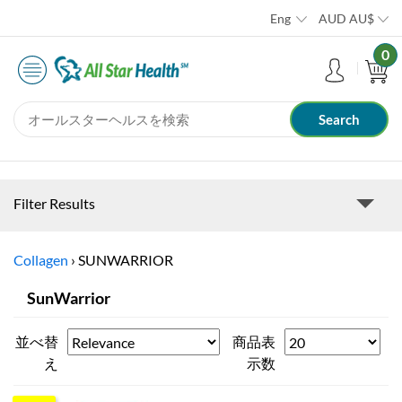
Eng
AUD
AU$
0
Filter Results
Collagen
›
SUNWARRIOR
SunWarrior
並べ替
商品表
え
示数