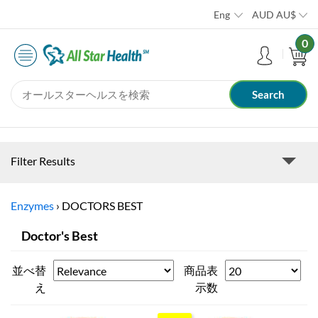
Eng
AUD
AU$
0
Filter Results
Enzymes
›
DOCTORS BEST
Doctor's Best
並べ替
商品表
え
示数