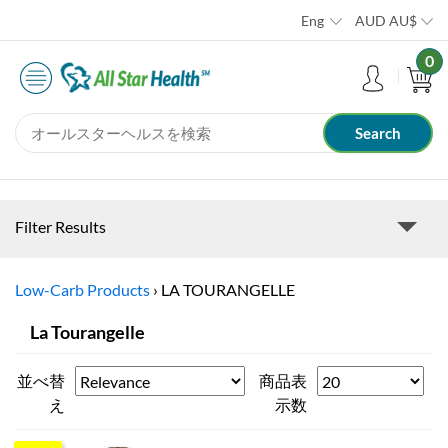
Eng
AUD
AU$
0
Filter Results
Low-Carb Products
›
LA TOURANGELLE
La Tourangelle
並べ替
商品表
え
示数