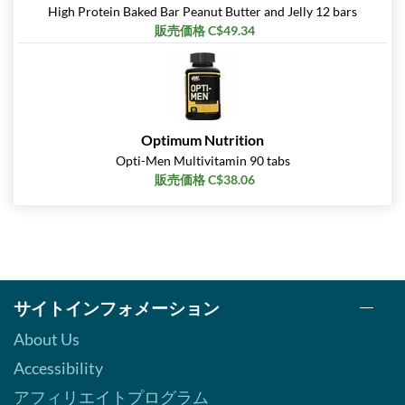
カートに入れる »
High Protein Baked Bar Peanut Butter and Jelly 12 bars
販売価格 C$49.34
Peanut Butter Cup 12 bars
販売価格: C$29.32
SALE!
ディスカウント％ 63%
カートに入れる »
Optimum Nutrition
Peanut Butter Cup USE BY
Opti-Men Multivitamin 90 tabs
10/26 12 bars
販売価格 C$38.06
販売価格: C$18.75
SALE!
ディスカウント％ 76%
カートに入れる »
Reese's Peanut Butter
サイトインフォメーション
Lovers 12 bars
About Us
販売価格: C$36.65
ディスカウント％ 54%
Accessibility
アフィリエイトプログラム
カートに入れる »