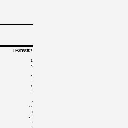
一日の摂取量%
1
3
5
5
1
4
0
44
0
25
8
4