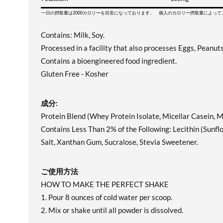
一日の摂取量は2000カロリーを目安になっております。 個人のカロリー摂取量によっ
Contains: Milk, Soy.
Processed in a facility that also processes Eggs, Peanut
Contains a bioengineered food ingredient.
Gluten Free - Kosher
成分:
Protein Blend (Whey Protein Isolate, Micellar Casein, Mi
Contains Less Than 2% of the Following: Lecithin (Sunflo
Salt, Xanthan Gum, Sucralose, Stevia Sweetener.
ご使用方法
HOW TO MAKE THE PERFECT SHAKE
1. Pour 8 ounces of cold water per scoop.
2. Mix or shake until all powder is dissolved.