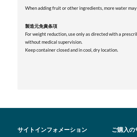
When adding fruit or other ingredients, more water may
製造元免責条項
For weight reduction, use only as directed with a prescri
without medical supervision.
Keep container closed and in cool, dry location.
サイトインフォメーション
ご購入の