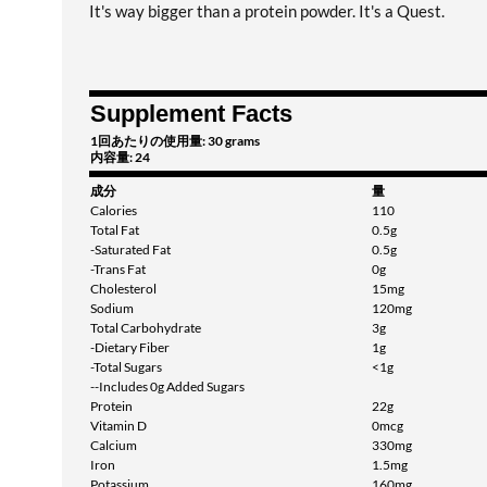
It's way bigger than a protein powder. It's a Quest.
Supplement Facts
1回あたりの使用量: 30 grams
内容量: 24
成分
量
Calories
110
Total Fat
0.5g
-Saturated Fat
0.5g
-Trans Fat
0g
Cholesterol
15mg
Sodium
120mg
Total Carbohydrate
3g
-Dietary Fiber
1g
-Total Sugars
<1g
--Includes 0g Added Sugars
Protein
22g
Vitamin D
0mcg
Calcium
330mg
Iron
1.5mg
Potassium
160mg