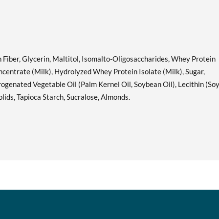
販売価格: C$29.32
SALE!
ディスカウント％ 63%
Hershey's Cookies 'n'
カートに入れる »
Creme USE BY 11/1/26 12
n Fiber, Glycerin, Maltitol, Isomalto-Oligosaccharides, Whey Protein
bars
ncentrate (Milk), Hydrolyzed Whey Protein Isolate (Milk), Sugar,
販売価格: C$23.45
SALE!
ogenated Vegetable Oil (Palm Kernel Oil, Soybean Oil), Lecithin (Soy
ディスカウント％ 71%
Solids, Tapioca Starch, Sucralose, Almonds.
Hershey's Double
カートに入れる »
Chocolate 12 bars
販売価格: C$29.32
SALE!
ディスカウント％ 63%
Lemon Cake 12 bars
カートに入れる »
販売価格: C$29.32
SALE!
ディスカウント％ 63%
Maple Glazed Doughnut 12
カートに入れる »
bars