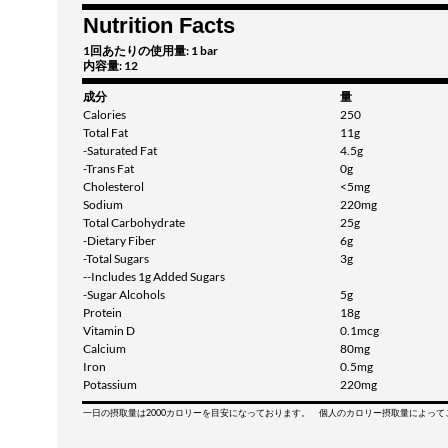
Nutrition Facts
1回あたりの使用量: 1 bar
内容量: 12
成分
量
Calories
250
Total Fat
11g
-Saturated Fat
4.5g
-Trans Fat
0g
Cholesterol
<5mg
Sodium
220mg
Total Carbohydrate
25g
-Dietary Fiber
6g
-Total Sugars
3g
--Includes 1g Added Sugars
-Sugar Alcohols
5g
Protein
18g
Vitamin D
0.1mcg
Calcium
80mg
Iron
0.5mg
Potassium
220mg
一日の摂取量は2000カロリーを目安になっております。 個人のカロリー摂取量によっ