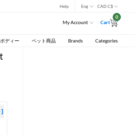
Help
Eng
CAD
C$
0
My Account
Cart
ボディー
ペット商品
Brands
Categories
t
+]