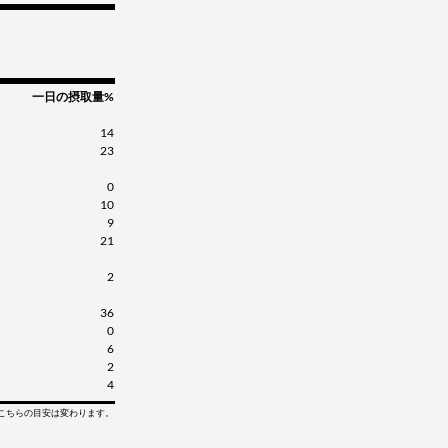
Cinnamon Roll 12 bars
カートに入れる »
販売価格: C$36.65
ディスカウント％ 54%
一日の摂取量%
Cinnamon Roll USE BY
カートに入れる »
9/26 12 bars
14
23
販売価格: C$23.45
SALE!
ディスカウント％ 71%
0
10
9
Fruity Cereal 12 bars
カートに入れる »
21
販売価格: C$29.32
SALE!
ディスカウント％ 63%
2
36
Fruity Cereal USE BY
カートに入れる »
0
11/1/26 12 bars
6
販売価格: C$23.45
SALE!
2
4
ディスカウント％ 71%
てこちらの目安は変わります。
Hershey's Cookies 'n'
カートに入れる »
Creme 12 bars