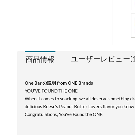
ユーザーレビュー(1
商品情報
One Bar の説明 from ONE Brands
YOU'VE FOUND THE ONE
When it comes to snacking, we all deserve something dre
delicious Reese's Peanut Butter Lovers flavor you know an
Congratulations, You've Found the ONE.