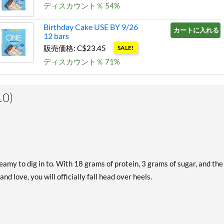
ディスカウント％ 54%
Birthday Cake USE BY 9/26
カートに入れる »
12 bars
販売価格: C$23.45
SALE!
ディスカウント％ 71%
Blueberry Cobbler 12 bars
カートに入れる »
販売価格: C$29.32
SALE!
0)
ディスカウント％ 63%
Chocolate Almond Bliss 12
カートに入れる »
bars
販売価格: C$35.24
SALE!
ディスカウント％ 56%
amy to dig in to. With 18 grams of protein, 3 grams of sugar, and the
d love, you will officially fall head over heels.
Chocolate Chip Cookie
カートに入れる »
Dough 12 bars
販売価格: C$29.32
SALE!
ディスカウント％ 63%