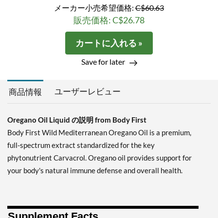
メーカー小売希望価格:
C$60.63
販売価格: C$26.78
カートに入れる »
Save for later
ユーザーレビュー
商品情報
Oregano Oil Liquid の説明 from Body First
Body First Wild Mediterranean Oregano Oil is a premium,
full-spectrum extract standardized for the key
phytonutrient Carvacrol. Oregano oil provides support for
your body's natural immune defense and overall health.
Supplement Facts