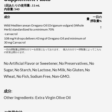
1回あたりの使用量: .11 mL
内容量: 540
成分
一日の
量
摂取量%
Wild Mediterranean Oregano Oil (Origanum vulgare) (Whole
†
Herb) standardized to a minimum 70%
-carvacrol
108 mg/4 drops delivers 43 mg of Oregano Oil and minimum of
30 mg Carvacrol
一日の摂取量は2000カロリーを目安になっております。 個人のカロリー摂取量によってこちら
の目安は変わります。
No Artificial Flavor or Sweetener, No Preservatives, No
Sugar, No Starch, No Lactose, No Milk, No Gluten, No
Wheat, No Fish, Sodium Free, Non-GMO.
成分:
Other Ingredients: Extra Virgin Olive Oil