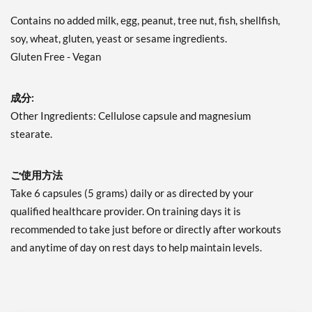
Contains no added milk, egg, peanut, tree nut, fish, shellfish,
soy, wheat, gluten, yeast or sesame ingredients.
Gluten Free - Vegan
成分:
Other Ingredients: Cellulose capsule and magnesium
stearate.
ご使用方法
Take 6 capsules (5 grams) daily or as directed by your
qualified healthcare provider. On training days it is
recommended to take just before or directly after workouts
and anytime of day on rest days to help maintain levels.