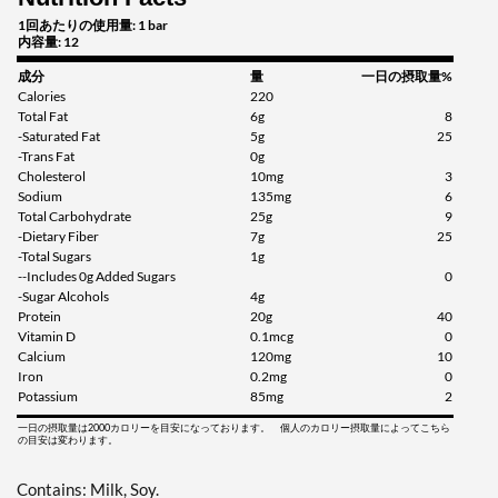
Cinnamon Roll 12 bars
1回あたりの使用量: 1 bar
販売価格: C$36.65
内容量: 12
ディスカウント％ 54%
成分
量
一日の摂取量%
Calories
220
カートに入れる »
Total Fat
6g
8
-Saturated Fat
5g
25
Cinnamon Roll USE BY
-Trans Fat
0g
9/26 12 bars
Cholesterol
10mg
3
販売価格: C$23.45
Sodium
135mg
6
SALE!
Total Carbohydrate
25g
9
ディスカウント％ 71%
-Dietary Fiber
7g
25
-Total Sugars
1g
カートに入れる »
--Includes 0g Added Sugars
0
-Sugar Alcohols
4g
Fruity Cereal 12 bars
Protein
20g
40
Vitamin D
0.1mcg
0
販売価格: C$29.32
Calcium
120mg
10
SALE!
Iron
0.2mg
0
ディスカウント％ 63%
Potassium
85mg
2
一日の摂取量は2000カロリーを目安になっております。 個人のカロリー摂取量によってこちら
カートに入れる »
の目安は変わります。
Fruity Cereal USE BY
11/1/26 12 bars
Contains: Milk, Soy.