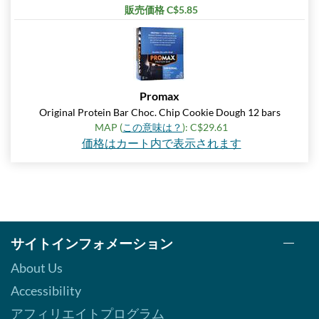
販売価格 C$5.85
Peanut Butter Cup 12 bars
販売価格: C$29.32
SALE!
ディスカウント％ 63%
カートに入れる »
Promax
Original Protein Bar Choc. Chip Cookie Dough 12 bars
Peanut Butter Cup USE BY
10/26 12 bars
MAP (
この意味は？
): C$29.61
価格はカート内で表示されます
販売価格: C$18.75
SALE!
ディスカウント％ 76%
カートに入れる »
Reese's Peanut Butter
Lovers 12 bars
サイトインフォメーション
販売価格: C$36.65
About Us
ディスカウント％ 54%
Accessibility
カートに入れる »
アフィリエイトプログラム