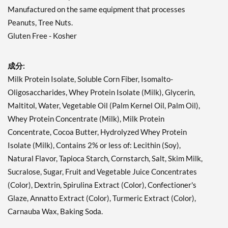
販売価格: C$23.45
Manufactured on the same equipment that processes
SALE!
Peanuts, Tree Nuts.
ディスカウント％ 71%
Gluten Free - Kosher
カートに入れる »
成分:
Hershey's Cookies 'n'
Creme 12 bars
Milk Protein Isolate, Soluble Corn Fiber, Isomalto-
販売価格: C$29.32
Oligosaccharides, Whey Protein Isolate (Milk), Glycerin,
SALE!
Maltitol, Water, Vegetable Oil (Palm Kernel Oil, Palm Oil),
ディスカウント％ 63%
Whey Protein Concentrate (Milk), Milk Protein
カートに入れる »
Concentrate, Cocoa Butter, Hydrolyzed Whey Protein
Isolate (Milk), Contains 2% or less of: Lecithin (Soy),
Hershey's Cookies 'n'
Creme USE BY 11/1/26 12
Natural Flavor, Tapioca Starch, Cornstarch, Salt, Skim Milk,
bars
Sucralose, Sugar, Fruit and Vegetable Juice Concentrates
販売価格: C$23.45
(Color), Dextrin, Spirulina Extract (Color), Confectioner's
SALE!
Glaze, Annatto Extract (Color), Turmeric Extract (Color),
ディスカウント％ 71%
Carnauba Wax, Baking Soda.
カートに入れる »