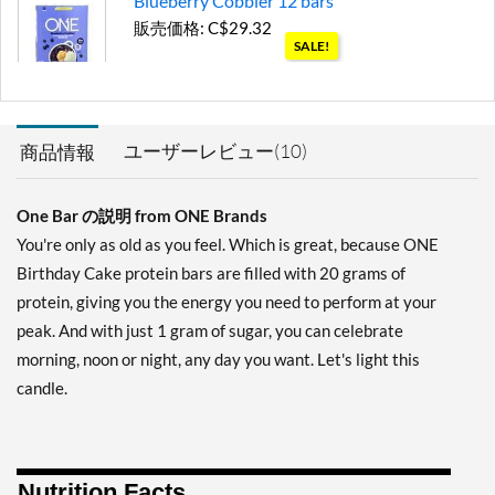
Blueberry Cobbler 12 bars
販売価格: C$29.32
SALE!
ディスカウント％ 63%
カートに入れる »
ユーザーレビュー(10)
商品情報
Chocolate Almond Bliss 12
bars
販売価格: C$35.24
One Bar の説明 from ONE Brands
SALE!
You're only as old as you feel. Which is great, because ONE
ディスカウント％ 56%
Birthday Cake protein bars are filled with 20 grams of
カートに入れる »
protein, giving you the energy you need to perform at your
Chocolate Chip Cookie
peak. And with just 1 gram of sugar, you can celebrate
Dough 12 bars
morning, noon or night, any day you want. Let's light this
販売価格: C$29.32
candle.
SALE!
ディスカウント％ 63%
カートに入れる »
Nutrition Facts