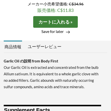
メーカー小売希望価格:
C$34.96
販売価格: C$11.83
カートに入れる »
Save for later
ユーザーレビュー
商品情報
Garlic Oil の説明 from Body First
Our Garlic Oil is extracted and concentrated from the bulb
Allium sativum. It is equivalent to a whole garlic clove with
no added fillers. Garlic abounds with naturally occurring
sulfur compounds, amino acids and trace minerals.
Supplement Facts