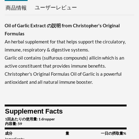
ユーザーレビュー
商品情報
Oil of Garlic Extract の説明 from Christopher's Original
Formulas
An herbal supplement for that helps support the circulatory,
immune, respiratory & digestive systems.
Garlic oil contains (sulfurous compounds) allicin which is an
active constituent that provides immune benefits.
Christopher's Original Formulas Oil of Garlic is a powerful
antioxidant and all natural immune booster.
Supplement Facts
1回あたりの使用量: 1 dropper
内容量: 59
成分
量
一日の摂取量%
Ingredients: