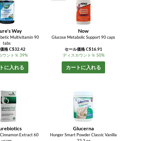
ure's Way
Now
betic Multivitamin 90
Glucose Metabolic Support 90 caps
tabs
格 C$32.42
セール価格 C$16.91
ウント％ 39%
ディスカウント％ 50%
トに入れる
カートに入れる
urebiotics
Glucerna
 Cinnamon Extract 60
Hunger Smart Powder Classic Vanilla
vcaps
22.3 oz