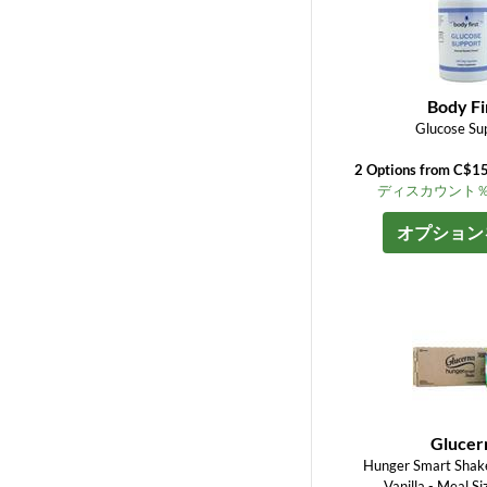
Body Fi
Glucose Su
2 Options from C$1
ディスカウント％ up
オプション
Glucer
Hunger Smart Shak
Vanilla - Meal S