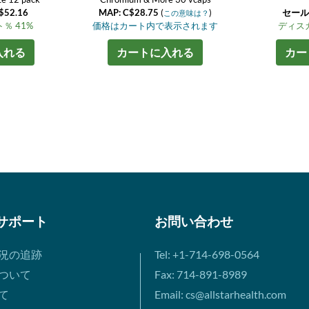
52.16
MAP: C$28.75
(
)
セール価
この意味は？
％ 41%
価格はカート内で表示されます
ディスカ
入れる
カートに入れる
カー
サポート
お問い合わせ
況の追跡
Tel: +1-714-698-0564
ついて
Fax: 714-891-8989
て
Email: cs@allstarhealth.com