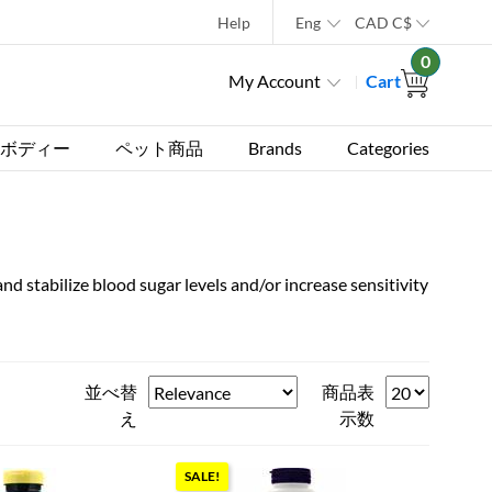
Help
Eng
CAD
C$
0
My Account
Cart
ボディー
ペット商品
Brands
Categories
nd stabilize blood sugar levels and/or increase sensitivity
並べ替
商品表
え
示数
SALE!