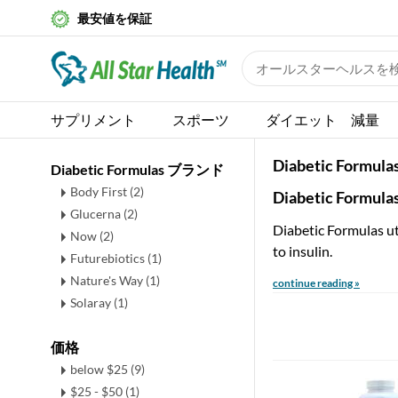
最安値を保証
サプリメント
スポーツ
ダイエット 減量
Diabetic Formula
Diabetic Formulas ブランド
Body First (2)
Diabetic Formulas
Glucerna (2)
Diabetic Formulas uti
Now (2)
to insulin.
Futurebiotics (1)
Nature's Way (1)
continue reading »
Solaray (1)
価格
below $25 (9)
$25 - $50 (1)