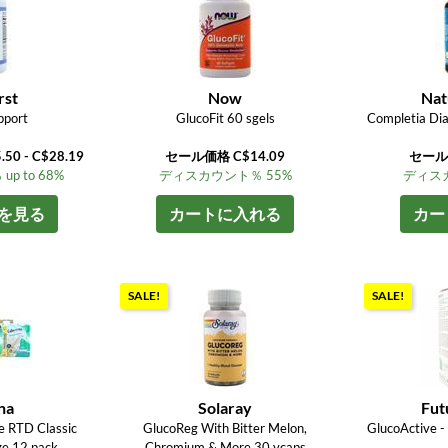
rst
Now
Nat
pport
GlucoFit 60 sgels
Completia Dia
5.50 - C$28.19
セール価格 C$14.09
セール価
 to 68%
ディスカウント％ 55%
ディスカ
を見る
カートに入れる
カー
SALE!
SALE!
na
Solaray
Fut
e RTD Classic
GlucoReg With Bitter Melon,
GlucoActive -
ize 12 pack
Chromium & More 30 vcaps