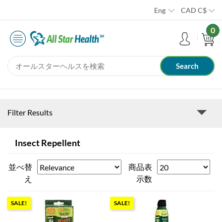
Eng
CAD
C$
0
Filter Results
Insect Repellent
並べ替
商品表
え
示数
SALE!
SALE!