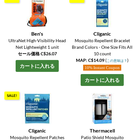
Ben's
Cliganic
UltraNet High-Visibility Head
Mosquito Repellent Bracelet
Net Lightweight 1 unit
Brand Colors - One Size Fits All
セール価格 C$26.07
10 count
MAP: C$14.09
(
)
この意味は？
カートに入れる
10% Instant Coupon
カートに入れる
SALE!
Cliganic
Thermacell
Mosquito Repellent Patches
Patio Shield Mosquito