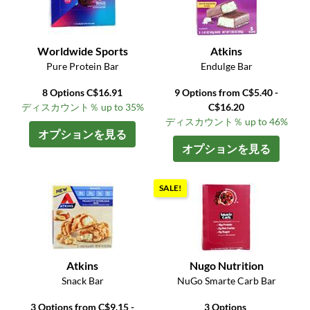
Worldwide Sports
Atkins
Pure Protein Bar
Endulge Bar
8 Options C$16.91
9 Options from C$5.40 -
ディスカウント％ up to 35%
C$16.20
ディスカウント％ up to 46%
オプションを見る
オプションを見る
SALE!
Atkins
Nugo Nutrition
Snack Bar
NuGo Smarte Carb Bar
3 Options from C$9.15 -
3 Options