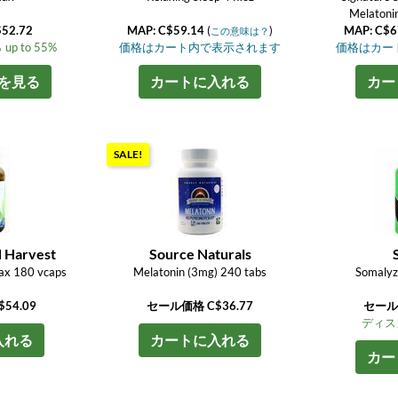
Melatoni
$52.72
MAP: C$59.14
(
)
MAP: C$6
この意味は？
 to 55%
価格はカート内で表示されます
価格はカー
を見る
カートに入れる
カー
SALE!
d Harvest
Source Naturals
ax 180 vcaps
Melatonin (3mg) 240 tabs
Somalyz
54.09
セール価格 C$36.77
セール価
ディス
入れる
カートに入れる
カー