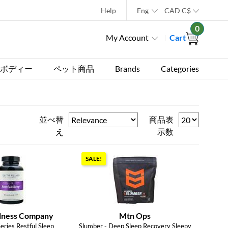
Help
Eng
CAD
C$
0
My Account
Cart
ボディー
ペット商品
Brands
Categories
並べ替
商品表
え
示数
SALE!
lness Company
Mtn Ops
eries Restful Sleep
Slumber - Deep Sleep Recovery Sleepy