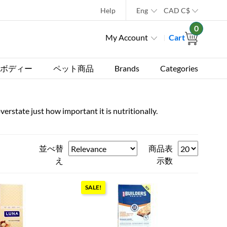
Help
Eng
CAD
C$
0
My Account
Cart
ボディー
ペット商品
Brands
Categories
overstate just how important it is nutritionally.
並べ替
商品表
え
示数
SALE!