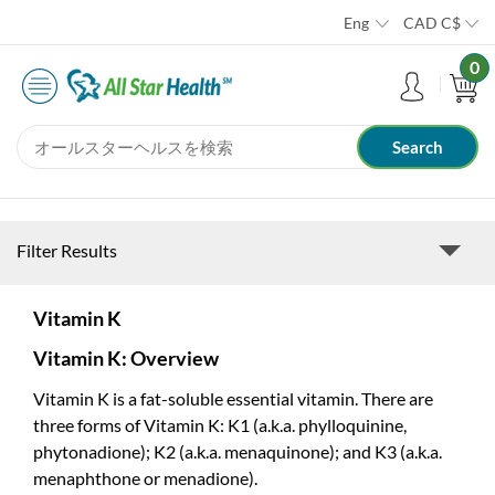
Eng
CAD
C$
0
Filter Results
Vitamin K
Vitamin K: Overview
Vitamin K is a fat-soluble essential vitamin. There are
three forms of Vitamin K: K1 (a.k.a. phylloquinine,
phytonadione); K2 (a.k.a. menaquinone); and K3 (a.k.a.
menaphthone or menadione).