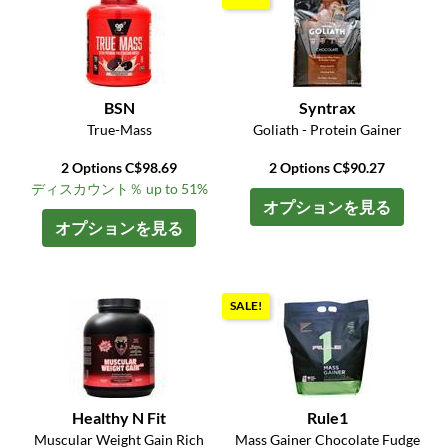
BSN
Syntrax
True-Mass
Goliath - Protein Gainer
2 Options C$98.69
2 Options C$90.27
ディスカウント％ up to 51%
オプションを見る
オプションを見る
SALE!
Healthy N Fit
Rule1
Muscular Weight Gain Rich
Mass Gainer Chocolate Fudge