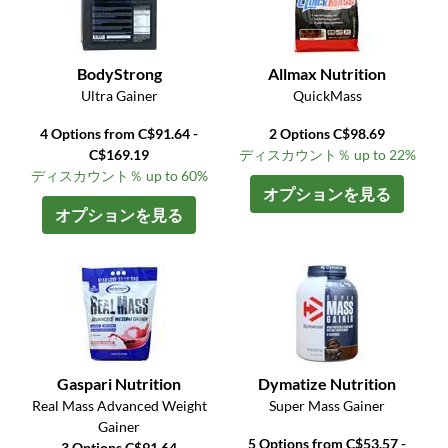
BodyStrong
Allmax Nutrition
Ultra Gainer
QuickMass
4 Options from C$91.64 -
2 Options C$98.69
C$169.19
ディスカウント％ up to 22%
ディスカウント％ up to 60%
オプションを見る
オプションを見る
Gaspari Nutrition
Dymatize Nutrition
Real Mass Advanced Weight
Super Mass Gainer
Gainer
5 Options from C$53.57 -
3 Options C$91.64