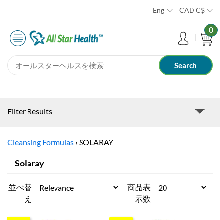
Eng
CAD
C$
0
Filter Results
Cleansing Formulas
›
SOLARAY
Solaray
並べ替
商品表
え
示数