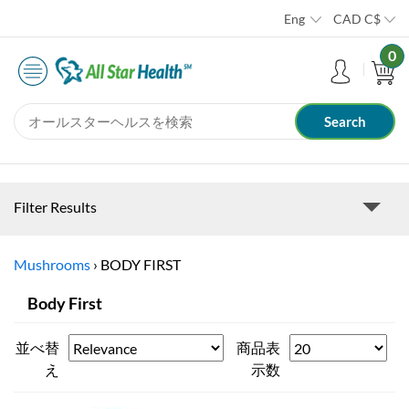
Eng
CAD
C$
0
Filter Results
Mushrooms
›
BODY FIRST
Body First
並べ替
商品表
え
示数