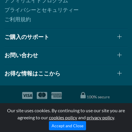
アフィリエイトプログラム
プライバシーとセキュリティー
ご利用規約
ご購入のサポート
お問い合わせ
お得な情報はここから
© 1999-2026, AllStarHealth.com | All Rights Reserved
Our site uses cookies. By continuing to use our site you are
*特定商品についての効果効能は米国食品医療局により評価されて
agreeing to our
cookies policy
and
privacy policy
.
おらず病気の診断、治療、治癒又は予防する事を承認されていま
せん。
Accept and Close