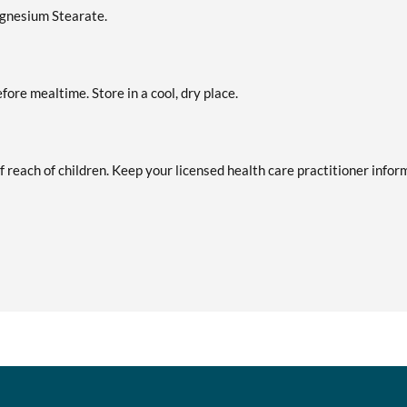
Magnesium Stearate.
efore mealtime. Store in a cool, dry place.
of reach of children. Keep your licensed health care practitioner info