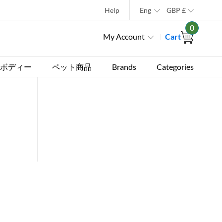
Help
Eng
GBP
£
0
My Account
Cart
ボディー
ペット商品
Brands
Categories