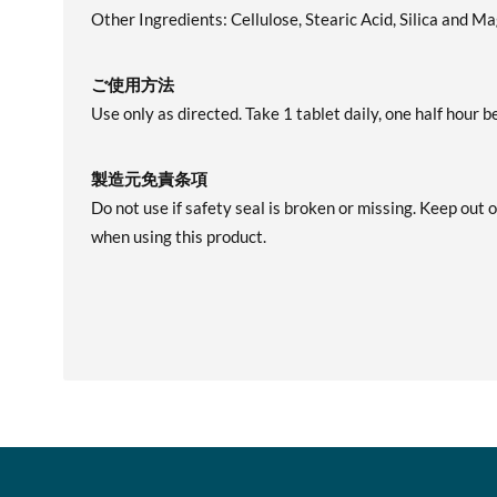
Other Ingredients: Cellulose, Stearic Acid, Silica and 
ご使用方法
Use only as directed. Take 1 tablet daily, one half hour b
製造元免責条項
Do not use if safety seal is broken or missing. Keep out 
when using this product.