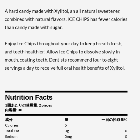
カートに入れる »
A hard candy made with Xylitol, an all natural sweetener,
Clove Plus 1.76 oz
combined with natural flavors. ICE CHIPS has fewer calories
販売価格: £5.06
than candy made with sugar.
ディスカウント％ %
カートに入れる »
Enjoy Ice Chips throughout your day to keep breath fresh,
Clove Plus - Pouch 2 oz
and teeth healthier! Allow Ice Chips to dissolve slowly in
販売価格: £5.06
mouth, coating teeth. Dentists recommend four to eight
ディスカウント％ 7%
servings a day to receive full oral health benefits of Xylitol.
カートに入れる »
Coffee - Pouch 2 oz
Nutrition Facts
販売価格: £5.06
ディスカウント％ 7%
1回あたりの使用量: 2 pieces
内容量: 30
カートに入れる »
成分
量
一日の摂取量%
Calories
5
Egg Nog - Pouch 2 oz
Total Fat
0g
0
販売価格: £5.06
Sodium
0mg
0