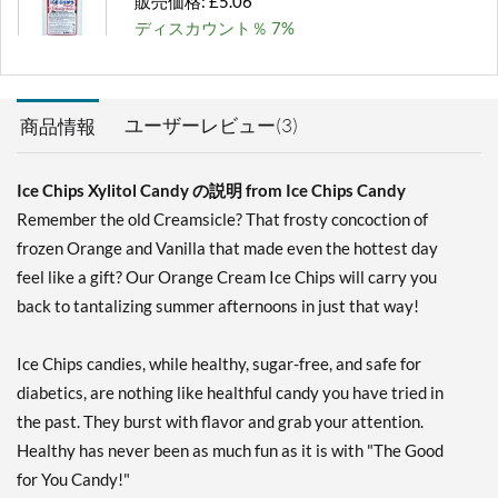
販売価格: £5.06
ディスカウント％ 7%
カートに入れる »
Chocolate Brownie -
ユーザーレビュー(3)
商品情報
Pouch 2 oz
販売価格: £5.06
ディスカウント％ 7%
Ice Chips Xylitol Candy の説明 from Ice Chips Candy
Remember the old Creamsicle? That frosty concoction of
カートに入れる »
frozen Orange and Vanilla that made even the hottest day
Cinnamon - Pouch 2 oz
feel like a gift? Our Orange Cream Ice Chips will carry you
販売価格: £5.06
back to tantalizing summer afternoons in just that way!
ディスカウント％ 7%
カートに入れる »
Ice Chips candies, while healthy, sugar-free, and safe for
diabetics, are nothing like healthful candy you have tried in
Classic Licorice - Pouch 2
oz
the past. They burst with flavor and grab your attention.
販売価格: £5.06
Healthy has never been as much fun as it is with "The Good
ディスカウント％ 7%
for You Candy!"