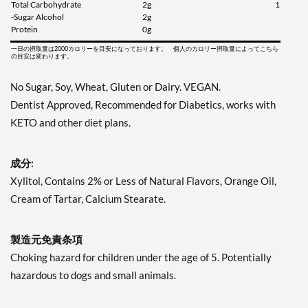
ディスカウント％ 7%
Total Carbohydrate
2g
1
-Sugar Alcohol
2g
Protein
0g
カートに入れる »
一日の摂取量は2000カロリーを目安になっております。 個人のカロリー摂取量によってこちら
Juicy Berry Mix - Pouch 2
の目安は変わります。
oz
販売価格: £5.06
No Sugar, Soy, Wheat, Gluten or Dairy. VEGAN.
ディスカウント％ 7%
Dentist Approved, Recommended for Diabetics, works with
KETO and other diet plans.
カートに入れる »
Juicy Cranberry - Pouch 2
oz
成分:
販売価格: £5.06
Xylitol, Contains 2% or Less of Natural Flavors, Orange Oil,
ディスカウント％ 7%
Cream of Tartar, Calcium Stearate.
カートに入れる »
製造元免責条項
Lime & Salt Margarita -
Pouch 2 oz
Choking hazard for children under the age of 5. Potentially
販売価格: £5.06
hazardous to dogs and small animals.
ディスカウント％ 7%