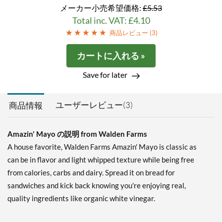
メーカー小売希望価格:
£5.53
Total inc. VAT: £4.10
商品レビュー (
3
)
カートに入れる »
Save for later
ユーザーレビュー(3)
商品情報
Amazin' Mayo の説明 from Walden Farms
A house favorite, Walden Farms Amazin' Mayo is classic as
can be in flavor and light whipped texture while being free
from calories, carbs and dairy. Spread it on bread for
sandwiches and kick back knowing you're enjoying real,
quality ingredients like organic white vinegar.