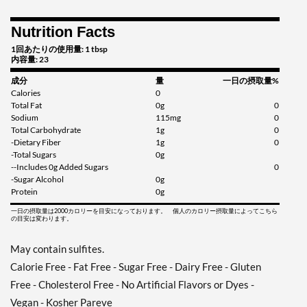
Nutrition Facts
1回あたりの使用量: 1 tbsp
内容量: 23
成分
量
一日の摂取量%
Calories
0
Total Fat
0g
0
Sodium
115mg
0
Total Carbohydrate
1g
0
-Dietary Fiber
1g
0
-Total Sugars
0g
--Includes 0g Added Sugars
0
-Sugar Alcohol
0g
Protein
0g
一日の摂取量は2000カロリーを目安になっております。 個人のカロリー摂取量によってこちら
の目安は変わります。
May contain sulfites.
Calorie Free - Fat Free - Sugar Free - Dairy Free - Gluten
Free - Cholesterol Free - No Artificial Flavors or Dyes -
Vegan - Kosher Pareve