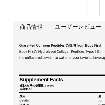
ユーザーレビュー
商品情報
Grass-Fed Collagen Peptides の説明 from Body First
Body First's Hydrolyzed Collagen Peptides Types I & III c
the unflavored powder to water or your favorite beverage
Supplement Facts
1回あたりの使用量: 1 scoop
内容量: 50
成分
量
Calories
72
Sodium
63m