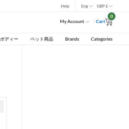
Help
Eng
GBP
£
0
My Account
Cart
ボディー
ペット商品
Brands
Categories