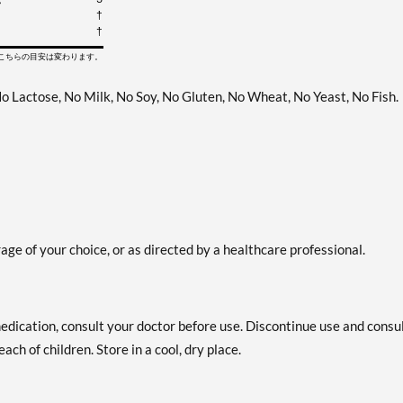
†
†
てこちらの目安は変わります。
No Lactose, No Milk, No Soy, No Gluten, No Wheat, No Yeast, No Fish.
age of your choice, or as directed by a healthcare professional.
medication, consult your doctor before use. Discontinue use and consu
ach of children. Store in a cool, dry place.