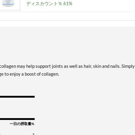
ディスカウント％ 61%
ollagen may help support joints as well as hair, skin and nails. Simpl
 to enjoy a boost of collagen.
一日の摂取量%
g
3