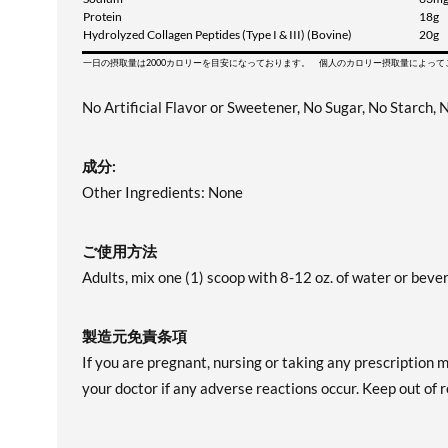
Protein
18g
Hydrolyzed Collagen Peptides (Type I & III) (Bovine)
20g
一日の摂取量は2000カロリーを目安になっております。 個人のカロリー摂取量によっ
No Artificial Flavor or Sweetener, No Sugar, No Starch, 
成分:
Other Ingredients: None
ご使用方法
Adults, mix one (1) scoop with 8-12 oz. of water or bever
製造元免責条項
If you are pregnant, nursing or taking any prescription 
your doctor if any adverse reactions occur. Keep out of re