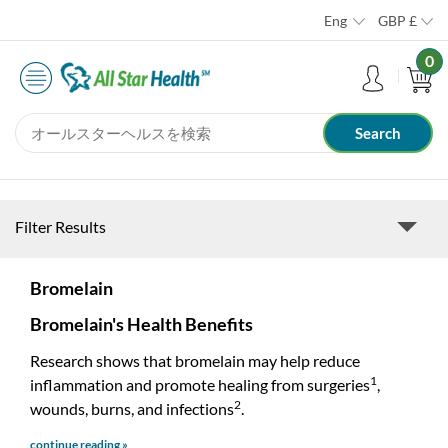
Eng
GBP
£
0
Filter Results
Bromelain
Bromelain's Health Benefits
Research shows that bromelain may help reduce
1
inflammation and promote healing from surgeries
,
2
wounds, burns, and infections
.
continue reading »