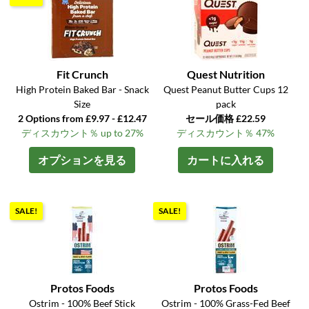
Fit Crunch
Quest Nutrition
High Protein Baked Bar - Snack
Quest Peanut Butter Cups 12
Size
pack
2 Options from £9.97 - £12.47
セール価格 £22.59
ディスカウント％ up to 27%
ディスカウント％ 47%
オプションを見る
カートに入れる
SALE!
SALE!
Protos Foods
Protos Foods
Ostrim - 100% Beef Stick
Ostrim - 100% Grass-Fed Beef