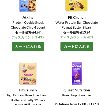
Atkins
Fit Crunch
Protein Cookie Snack
Wafer Protein Bar Chocolate
Chocolate Chip 4 count
Peanut Butter 9 bars
セール価格 £4.67
セール価格 £13.24
ディスカウント％ 43%
ディスカウント％ 42%
カートに入れる
カートに入れる
Fit Crunch
Quest Nutrition
High Protein Baked Bar Peanut
Bake Shop Brownies
Butter and Jelly 12 bars
2 Options from £7.00 - £17.13
セール価格 £27.26