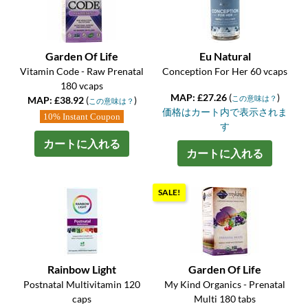
Garden Of Life
Eu Natural
Vitamin Code - Raw Prenatal
Conception For Her 60 vcaps
180 vcaps
MAP: £27.26
(
)
この意味は？
MAP: £38.92
(
)
この意味は？
価格はカート内で表示されま
10% Instant Coupon
す
カートに入れる
カートに入れる
SALE!
Rainbow Light
Garden Of Life
Postnatal Multivitamin 120
My Kind Organics - Prenatal
caps
Multi 180 tabs