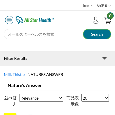
Eng
GBP
£
0
Filter Results
Milk Thistle
›
NATURES ANSWER
Nature's Answer
並べ替
商品表
え
示数