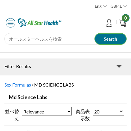
Eng
GBP
£
0
Filter Results
Sex Formulas
›
MD SCIENCE LABS
Md Science Labs
並べ替
商品表
え
示数