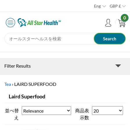
Eng
GBP
£
0
Filter Results
Tea
›
LAIRD SUPERFOOD
Laird Superfood
並べ替
商品表
え
示数