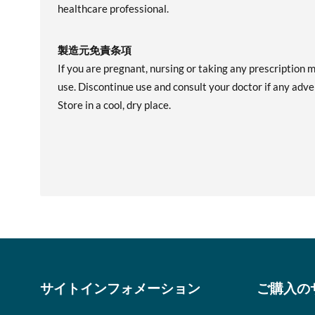
healthcare professional.
製造元免責条項
If you are pregnant, nursing or taking any prescription 
use. Discontinue use and consult your doctor if any adver
Store in a cool, dry place.
サイトインフォメーション
ご購入の