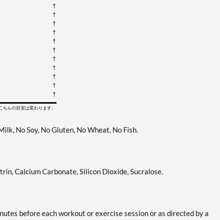
†
†
†
†
†
†
†
†
†
†
†
てこちらの目安は変わります。
 Milk, No Soy, No Gluten, No Wheat, No Fish.
trin, Calcium Carbonate, Silicon Dioxide, Sucralose.
nutes before each workout or exercise session or as directed by a