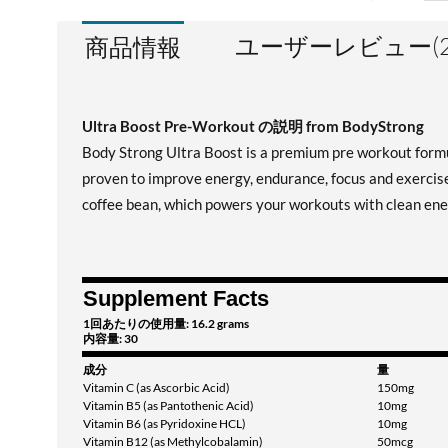
ユーザーレビュー(2
商品情報
Ultra Boost Pre-Workout の説明 from BodyStrong
Body Strong Ultra Boost is a premium pre workout formul
proven to improve energy, endurance, focus and exercis
coffee bean, which powers your workouts with clean ener
Supplement Facts
1回あたりの使用量: 16.2 grams
内容量: 30
成分
量
Vitamin C (as Ascorbic Acid)
150mg
Vitamin B5 (as Pantothenic Acid)
10mg
Vitamin B6 (as Pyridoxine HCL)
10mg
Vitamin B12 (as Methylcobalamin)
50mcg