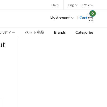
Help
Eng
JPY
¥
0
My Account
Cart
ボディー
ペット商品
Brands
Categories
ut