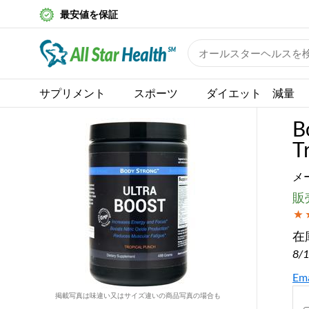
最安値を保証
サプリメント
スポーツ
ダイエット 減量
B
T
メ
販売
在
8/
Ema
掲載写真は味違い又はサイズ違いの商品写真の場合も