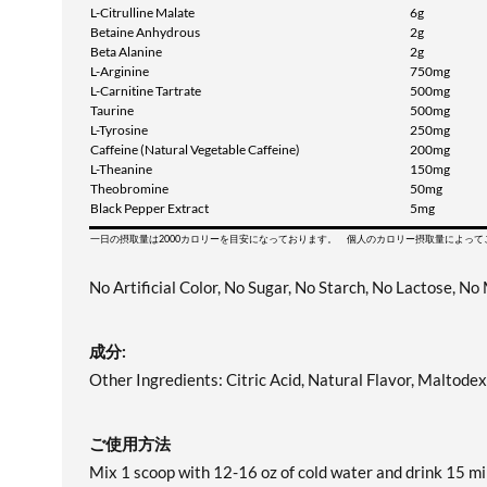
L-Citrulline Malate
6g
Betaine Anhydrous
2g
Beta Alanine
2g
L-Arginine
750mg
L-Carnitine Tartrate
500mg
Taurine
500mg
L-Tyrosine
250mg
Caffeine (Natural Vegetable Caffeine)
200mg
L-Theanine
150mg
Theobromine
50mg
Black Pepper Extract
5mg
一日の摂取量は2000カロリーを目安になっております。 個人のカロリー摂取量によっ
No Artificial Color, No Sugar, No Starch, No Lactose, No
成分:
Other Ingredients: Citric Acid, Natural Flavor, Maltodex
ご使用方法
Mix 1 scoop with 12-16 oz of cold water and drink 15 mi