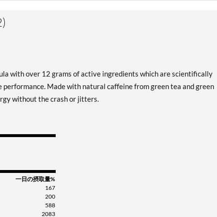
Blue Raspberry 491 grams
)
販売価格: ¥3530
ディスカウント％ 48%
Out of stock
Expected 8/13/2026
Email me when available
a with over 12 grams of active ingredients which are scientifically
e performance. Made with natural caffeine from green tea and green
gy without the crash or jitters.
一日の摂取量%
167
200
588
2083