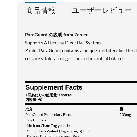
ユーザーレビュー
商品情報
ParaGuard の説明 from Zahler
Supports A Healthy Digestive System
Zahler ParaGuard contains a unique and intensive blend 
restore vitality to digestion and microbial balance.
Supplement Facts
1回あたりの使用量: 1 softgel
内容量: 90
成分
量
ParaGuard Proprietary Blend
200mg
-Soy Lecithin
-Medium Chain Triglycerides
-Green Black Walnut (Juglans nigra) Hull
-Fennel (Foeniculum vulgare) Seed