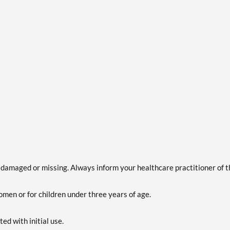
is damaged or missing. Always inform your healthcare practitioner of 
omen or for children under three years of age.
ed with initial use.