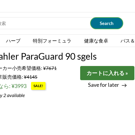
ハーブ
特別フォーミュラ
健康な食卓
バス＆
ahler ParaGuard 90 sgels
ーカー小売希望価格:
¥7671
カートに入れる »
常販売価格:
¥4145
Save for later
ら: ¥3993
SALE!
y 2 available