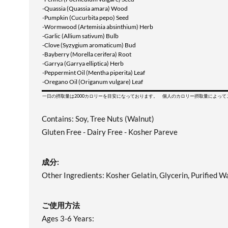
-Quassia (Quassia amara) Wood
-Pumpkin (Cucurbita pepo) Seed
-Wormwood (Artemisia absinthium) Herb
-Garlic (Allium sativum) Bulb
-Clove (Syzygium aromaticum) Bud
-Bayberry (Morella cerifera) Root
-Garrya (Garrya elliptica) Herb
-Peppermint Oil (Mentha piperita) Leaf
-Oregano Oil (Origanum vulgare) Leaf
一日の摂取量は2000カロリーを目安になっております。 個人のカロリー摂取量によっ
Contains: Soy, Tree Nuts (Walnut)
Gluten Free - Dairy Free - Kosher Pareve
成分:
Other Ingredients: Kosher Gelatin, Glycerin, Purified Wa
ご使用方法
Ages 3-6 Years: