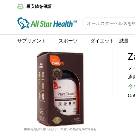
最安値を保証
サプリメント
スポーツ
ダイエット 減量
Z
メ
通
今な
Onl
掲載写真は味違い又はサイズ違いの商品写真の場合も