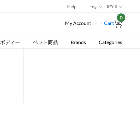
Help
Eng
JPY
¥
0
My Account
Cart
ボディー
ペット商品
Brands
Categories