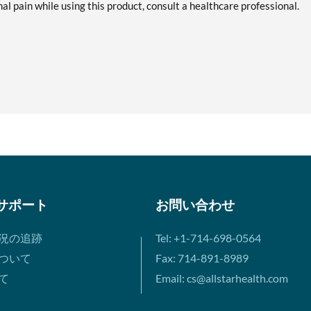
 pain while using this product, consult a healthcare professional.
サポート
お問い合わせ
況の追跡
Tel: +1-714-698-0564
ついて
Fax: 714-891-8989
て
Email: cs@allstarhealth.com