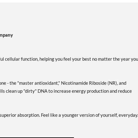
ompany
 cellular function, helping you feel your best no matter the year yo
one - the "master antioxidant," Nicotinamide Riboside (NR), and
lls clean up "dirty" DNA to increase energy production and reduce
perior absorption. Feel like a younger version of yourself, everyday