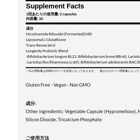
Supplement Facts
1回あたりの使用量: 2 capsules
内容量: 30
成分
Nicotinamide Riboside (Fermented)(NR)
Liposomal L-Glutathione
Trans-Resveratrol
Longevity Probiotic Blend
-Bifidobacterium longum BL21, Bifidobacterium breve BBr60, Lactoba
-Lactobacillus Rhamnosus Lra05, Bifidobacterium adolescentis BAC3
一日の摂取量は2000カロリーを目安になっております。 個人のカロリー摂取量によっ
Gluten Free - Vegan - Non GMO
成分:
Other ingredients: Vegetable Capsule (Hypromellose), 
Silicon Dioxide, Tricalcium Phosphate
ご使用方法