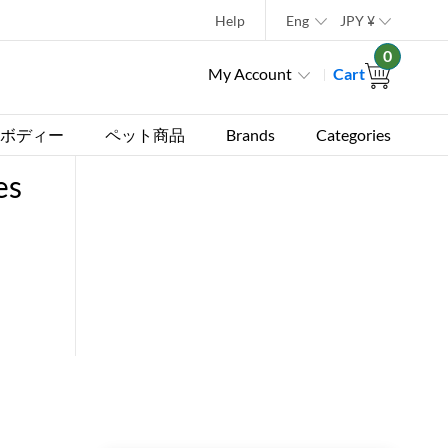
Help
Eng
JPY
¥
0
My Account
Cart
ボディー
ペット商品
Brands
Categories
es