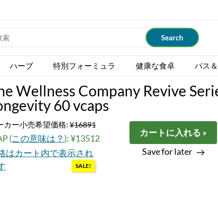
ハーブ
特別フォーミュラ
健康な食卓
バス＆
he Wellness Company Revive Seri
ongevity 60 vcaps
ーカー小売希望価格:
¥16891
カートに入れる »
P (
この意味は？
): ¥13512
Save for later
格はカート内で表示され
す
SALE!