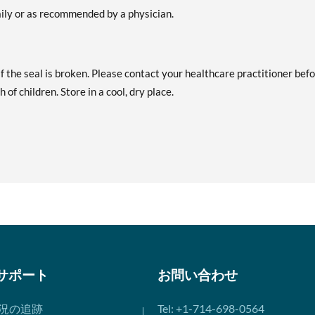
aily or as recommended by a physician.
f the seal is broken. Please contact your healthcare practitioner bef
of children. Store in a cool, dry place.
サポート
お問い合わせ
況の追跡
Tel: +1-714-698-0564