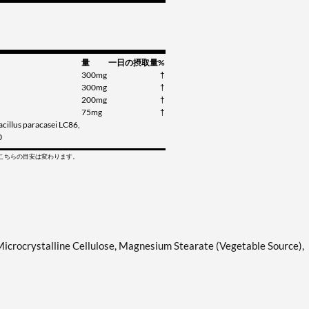
量
一日の摂取量%
300mg
†
300mg
†
200mg
†
75mg
†
cillus paracasei LC86,
0
てこちらの目安は変わります。
Microcrystalline Cellulose, Magnesium Stearate (Vegetable Source),