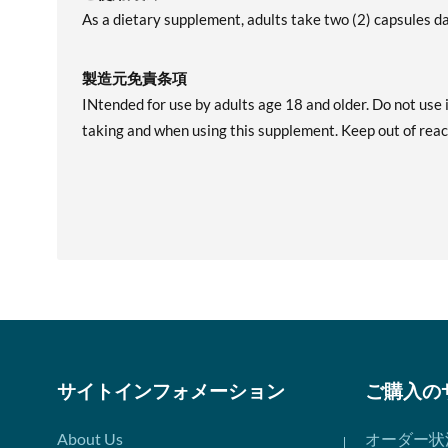
As a dietary supplement, adults take two (2) capsules d
製造元免責条項
INtended for use by adults age 18 and older. Do not use i
taking and when using this supplement. Keep out of reach 
サイトインフォメーション
ご購入の
About Us
オーダー状