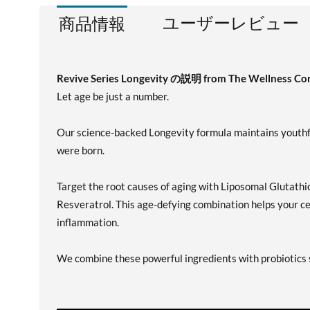
ユーザーレビュー
商品情報
Revive Series Longevity の説明 from The Wellness C
Let age be just a number.
Our science-backed Longevity formula maintains youthful
were born.
Target the root causes of aging with Liposomal Glutathi
Resveratrol. This age-defying combination helps your ce
inflammation.
We combine these powerful ingredients with probiotics su