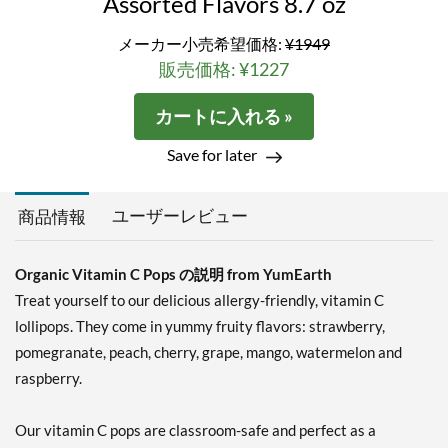
Assorted Flavors 8.7 oz
メーカー小売希望価格:
¥1949
販売価格: ¥1227
カートに入れる »
Save for later
ユーザーレビュー
商品情報
Organic Vitamin C Pops の説明 from YumEarth
Treat yourself to our delicious allergy-friendly, vitamin C
lollipops. They come in yummy fruity flavors: strawberry,
pomegranate, peach, cherry, grape, mango, watermelon and
raspberry.
Our vitamin C pops are classroom-safe and perfect as a