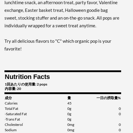
lunchtime snack, an afternoon treat, party favor, Valentine
exchange, Easter basket treat, Halloween goodie bag
sweet, stocking stuffer and an on-the-go snack. All pops are
individually wrapped for a sweet treat anytime.
Try all delicious flavors to "C" which organic pop is your
favorite!
Nutrition Facts
1回あたりの使用量: 2 pops
内容量: 20
成分
量
一日の摂取量%
Calories
45
Total Fat
0g
0
-Saturated Fat
0g
0
-Trans Fat
0g
Cholesterol
0mg
0
Sodium
0mg
0