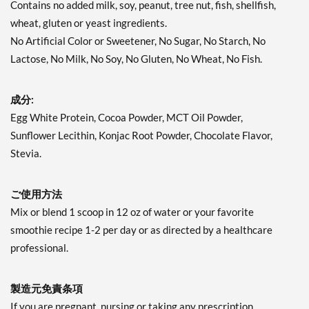
Contains no added milk, soy, peanut, tree nut, fish, shellfish,
wheat, gluten or yeast ingredients.
No Artificial Color or Sweetener, No Sugar, No Starch, No
Lactose, No Milk, No Soy, No Gluten, No Wheat, No Fish.
成分:
Egg White Protein, Cocoa Powder, MCT Oil Powder,
Sunflower Lecithin, Konjac Root Powder, Chocolate Flavor,
Stevia.
ご使用方法
Mix or blend 1 scoop in 12 oz of water or your favorite
smoothie recipe 1-2 per day or as directed by a healthcare
professional.
製造元免責条項
If you are pregnant, nursing or taking any prescription