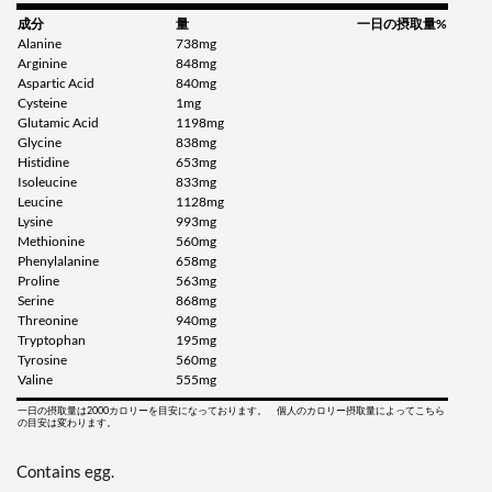
成分
量
一日の摂取量%
Alanine
738mg
Arginine
848mg
Aspartic Acid
840mg
Cysteine
1mg
Glutamic Acid
1198mg
Glycine
838mg
Histidine
653mg
Isoleucine
833mg
Leucine
1128mg
Lysine
993mg
Methionine
560mg
Phenylalanine
658mg
Proline
563mg
Serine
868mg
Threonine
940mg
Tryptophan
195mg
Tyrosine
560mg
Valine
555mg
一日の摂取量は2000カロリーを目安になっております。 個人のカロリー摂取量によってこちら
の目安は変わります。
Contains egg.