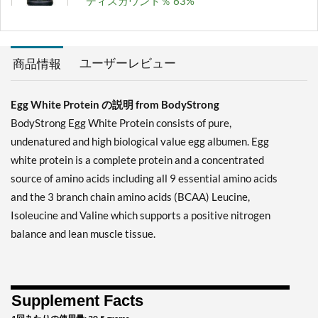
ディスカウント％ 63%
カートに入れる »
Unflavored 5 lbs
ユーザーレビュー
商品情報
販売価格: ¥17659
ディスカウント％ 63%
Egg White Protein の説明 from BodyStrong
カートに入れる »
BodyStrong Egg White Protein consists of pure,
Vanilla 2 lbs
undenatured and high biological value egg albumen. Egg
販売価格: ¥7216
white protein is a complete protein and a concentrated
ディスカウント％ 62%
source of amino acids including all 9 essential amino acids
and the 3 branch chain amino acids (BCAA) Leucine,
カートに入れる »
Isoleucine and Valine which supports a positive nitrogen
Vanilla 5 lbs
balance and lean muscle tissue.
販売価格: ¥16123
ディスカウント％ 64%
カートに入れる »
Supplement Facts