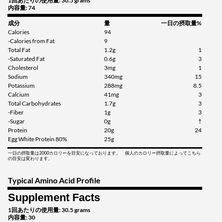
1回あたりの使用量: 30.5 grams
内容量: 74
成分
量
一日の摂取量%
Calories
94
-Calories from Fat
9
Total Fat
1.2g
1
-Saturated Fat
0.6g
3
Cholesterol
3mg
1
Sodium
340mg
15
Potassium
288mg
8.5
Calcium
41mg
3
Total Carbohydrates
1.7g
3
-Fiber
1g
3
-Sugar
0g
†
Protein
20g
24
Egg White Protein 80%
25g
一日の摂取量は2000カロリーを目安になっております。 個人のカロリー摂取量によってこちら
の目安は変わります。
Typical Amino Acid Profile
Supplement Facts
1回あたりの使用量: 30.5 grams
内容量: 30