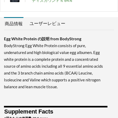
ディスカウント％ 64%
カートに入れる »
Unflavored 2 lbs
ユーザーレビュー
商品情報
販売価格: ¥7677
ディスカウント％ 63%
Egg White Protein の説明 from BodyStrong
カートに入れる »
BodyStrong Egg White Protein consists of pure,
Unflavored 5 lbs
undenatured and high biological value egg albumen. Egg
販売価格: ¥17659
white protein is a complete protein and a concentrated
ディスカウント％ 63%
source of amino acids including all 9 essential amino acids
and the 3 branch chain amino acids (BCAA) Leucine,
カートに入れる »
Isoleucine and Valine which supports a positive nitrogen
Vanilla 5 lbs
balance and lean muscle tissue.
販売価格: ¥16123
ディスカウント％ 64%
カートに入れる »
Supplement Facts