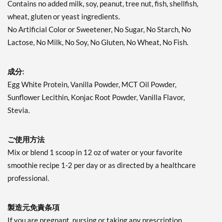
Contains no added milk, soy, peanut, tree nut, fish, shellfish,
wheat, gluten or yeast ingredients.
No Artificial Color or Sweetener, No Sugar, No Starch, No
Lactose, No Milk, No Soy, No Gluten, No Wheat, No Fish.
成分:
Egg White Protein, Vanilla Powder, MCT Oil Powder,
Sunflower Lecithin, Konjac Root Powder, Vanilla Flavor,
Stevia.
ご使用方法
Mix or blend 1 scoop in 12 oz of water or your favorite
smoothie recipe 1-2 per day or as directed by a healthcare
professional.
製造元免責条項
If you are pregnant, nursing or taking any prescription