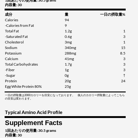
1回あたりの使用量: 30.5 grams
内容量: 30
成分
量
一日の摂取量%
Calories
94
-Calories from Fat
9
Total Fat
1.2g
1
-Saturated Fat
0.6g
3
Cholesterol
3mg
1
Sodium
340mg
15
Potassium
288mg
8.5
Calcium
41mg
3
Total Carbohydrates
1.7g
3
-Fiber
1g
3
-Sugar
0g
†
Protein
20g
24
Egg White Protein 80%
25g
一日の摂取量は2000カロリーを目安になっております。 個人のカロリー摂取量によってこちら
の目安は変わります。
Typical Amino Acid Profile
Supplement Facts
1回あたりの使用量: 30.5 grams
内容量: 30