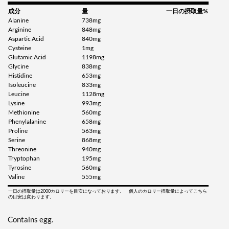
成分
量
一日の摂取量%
Alanine
738mg
Arginine
848mg
Aspartic Acid
840mg
Cysteine
1mg
Glutamic Acid
1198mg
Glycine
838mg
Histidine
653mg
Isoleucine
833mg
Leucine
1128mg
Lysine
993mg
Methionine
560mg
Phenylalanine
658mg
Proline
563mg
Serine
868mg
Threonine
940mg
Tryptophan
195mg
Tyrosine
560mg
Valine
555mg
一日の摂取量は2000カロリーを目安になっております。 個人のカロリー摂取量によってこちら
の目安は変わります。
Contains egg.