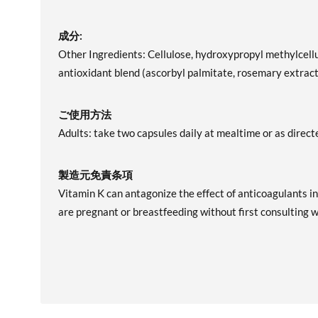
成分:
Other Ingredients: Cellulose, hydroxypropyl methylcellu
antioxidant blend (ascorbyl palmitate, rosemary extract
ご使用方法
Adults: take two capsules daily at mealtime or as direct
製造元免責条項
Vitamin K can antagonize the effect of anticoagulants in
are pregnant or breastfeeding without first consulting w