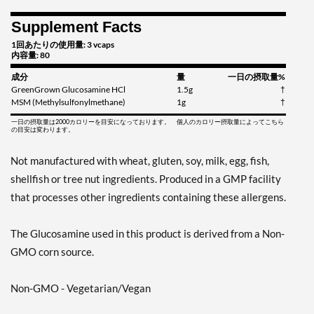
Supplement Facts
1回あたりの使用量: 3 vcaps
内容量: 80
成分
量
一日の摂取量%
GreenGrown Glucosamine HCl
1.5g
†
MSM (Methylsulfonylmethane)
1g
†
一日の摂取量は2000カロリーを目安になっております。 個人のカロリー摂取量によってこちら
の目安は変わります。
Not manufactured with wheat, gluten, soy, milk, egg, fish,
shellfish or tree nut ingredients. Produced in a GMP facility
that processes other ingredients containing these allergens.
The Glucosamine used in this product is derived from a Non-
GMO corn source.
Non-GMO - Vegetarian/Vegan