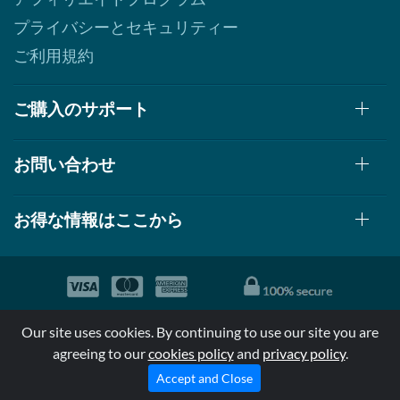
プライバシーとセキュリティー
ご利用規約
ご購入のサポート
お問い合わせ
お得な情報はここから
© 1999-2026, AllStarHealth.com | All Rights Reserved
Our site uses cookies. By continuing to use our site you are
*特定商品についての効果効能は米国食品医療局により評価されて
agreeing to our
cookies policy
and
privacy policy
.
おらず病気の診断、治療、治癒又は予防する事を承認されていま
せん。
Accept and Close