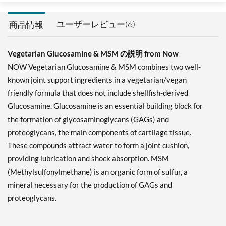
ユーザーレビュー(6)
商品情報
Vegetarian Glucosamine & MSM の説明 from Now
NOW Vegetarian Glucosamine & MSM combines two well-
known joint support ingredients in a vegetarian/vegan
friendly formula that does not include shellfish-derived
Glucosamine. Glucosamine is an essential building block for
the formation of glycosaminoglycans (GAGs) and
proteoglycans, the main components of cartilage tissue.
These compounds attract water to form a joint cushion,
providing lubrication and shock absorption. MSM
(Methylsulfonylmethane) is an organic form of sulfur, a
mineral necessary for the production of GAGs and
proteoglycans.