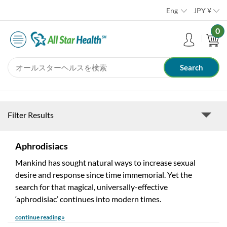
Eng
JPY
¥
0
Filter Results
Aphrodisiacs
Mankind has sought natural ways to increase sexual
desire and response since time immemorial. Yet the
search for that magical, universally-effective
‘aphrodisiac’ continues into modern times.
continue reading »