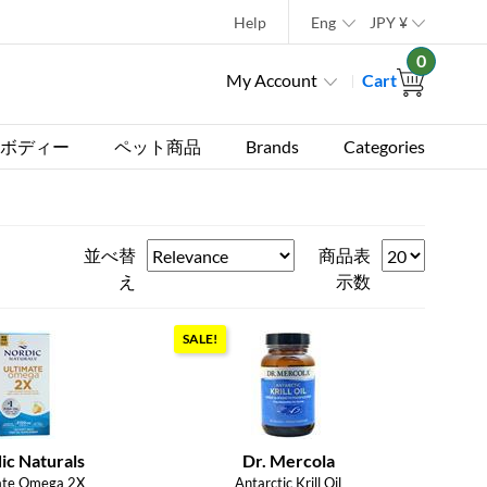
Help
Eng
JPY
¥
0
My Account
Cart
ボディー
ペット商品
Brands
Categories
並べ替
商品表
え
示数
SALE!
ic Naturals
Dr. Mercola
ate Omega 2X
Antarctic Krill Oil