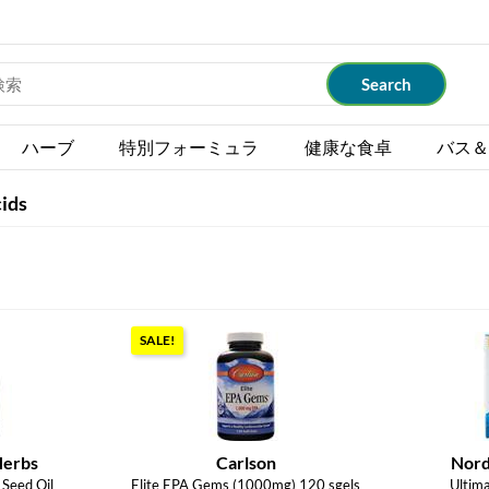
ハーブ
特別フォーミュラ
健康な食卓
バス＆
cids
SALE!
Herbs
Carlson
Nord
Seed Oil
Elite EPA Gems (1000mg) 120 sgels
Ultim