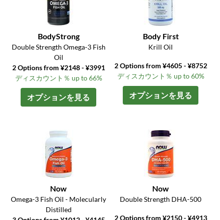
BodyStrong
Body First
Double Strength Omega-3 Fish
Krill Oil
Oil
2 Options from ¥4605 - ¥8752
2 Options from ¥2148 - ¥3991
ディスカウント％ up to 60%
ディスカウント％ up to 66%
オプションを見る
オプションを見る
Now
Now
Omega-3 Fish Oil - Molecularly
Double Strength DHA-500
Distilled
2 Options from ¥2150 - ¥4913
3 Options from ¥1012 - ¥4145