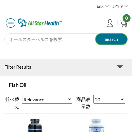
Eng
JPY
¥
0
Filter Results
Fish Oil
並べ替
商品表
え
示数