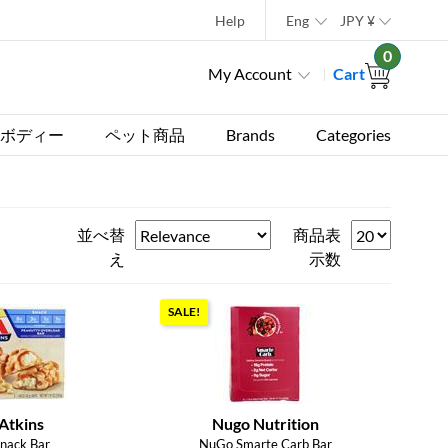
Help
Eng
JPY
¥
0
My Account
Cart
ボディー
ペット商品
Brands
Categories
並べ替
商品表
え
示数
SALE!
Atkins
Nugo Nutrition
nack Bar
NuGo Smarte Carb Bar