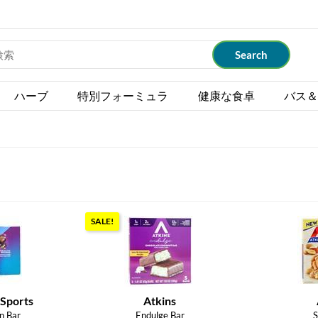
ハーブ
特別フォーミュラ
健康な食卓
バス＆
SALE!
Sports
Atkins
n Bar
Endulge Bar
S