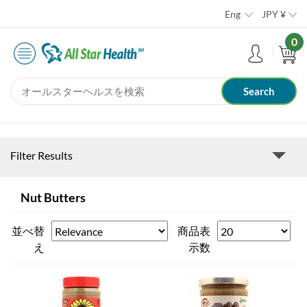
Eng
JPY
¥
0
Filter Results
Nut Butters
並べ替
商品表
え
示数