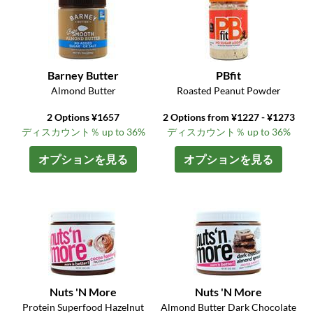
Barney Butter
PBfit
Almond Butter
Roasted Peanut Powder
2 Options ¥1657
2 Options from ¥1227 - ¥1273
ディスカウント％ up to 36%
ディスカウント％ up to 36%
オプションを見る
オプションを見る
Nuts 'N More
Nuts 'N More
Protein Superfood Hazelnut
Almond Butter Dark Chocolate