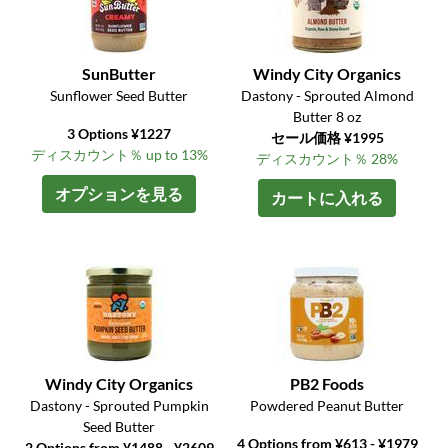
SunButter
Windy City Organics
Sunflower Seed Butter
Dastony - Sprouted Almond
Butter 8 oz
3 Options ¥1227
セール価格 ¥1995
ディスカウント％ up to 13%
ディスカウント％ 28%
オプションを見る
カートに入れる
Windy City Organics
PB2 Foods
Dastony - Sprouted Pumpkin
Powdered Peanut Butter
Seed Butter
4 Options from ¥613 - ¥1979
2 Options from ¥1488 - ¥2609