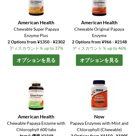
American Health
American Health
Chewable Super Papaya
Chewable Original Papaya
Enzyme Plus
Enzyme
2 Options from ¥1350 - ¥2302
2 Options from ¥966 - ¥2148
ディスカウント％ up to 37%
ディスカウント％ up to 46%
オプションを見る
オプションを見る
American Health
Now
Chewable Papaya Enzyme with
Papaya Enzymes with Mint and
Chlorophyll 600 tabs
Chlorophyll (Chewable)
セール価格 ¥2348
2 Options from ¥1150 - ¥1995