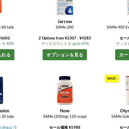
Jarrow
 60 tabs
SAMe 200
SAMe 400 Ext
6602
2 Options from ¥2307 - ¥4283
セール
％ 40%
ディスカウント％ up to 44%
ディスカ
入れる
オプションを見る
カー
SALE!
nsion
Now
Oly
 30 tabs
SAMe (200mg) 120 vcaps
SAMe Gold
)
セール価格 ¥5988
セール
の意味は？