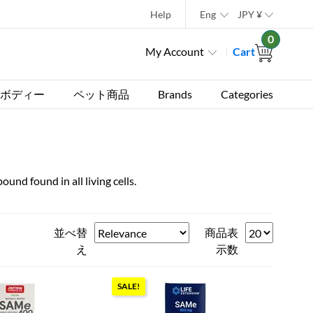
Help
Eng
JPY
¥
0
My Account
Cart
ボディー
ペット商品
Brands
Categories
nd found in all living cells.
並べ替
商品表
え
示数
SALE!